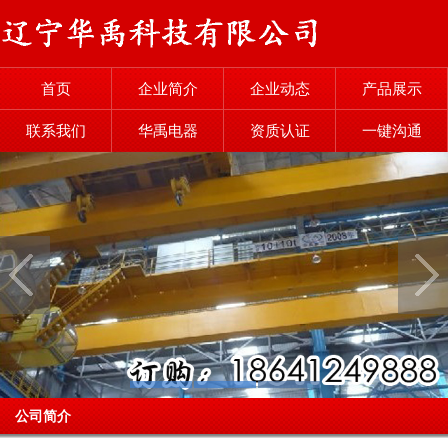
首页
企业简介
企业动态
产品展示
联系我们
华禹电器
资质认证
一键沟通
公司简介