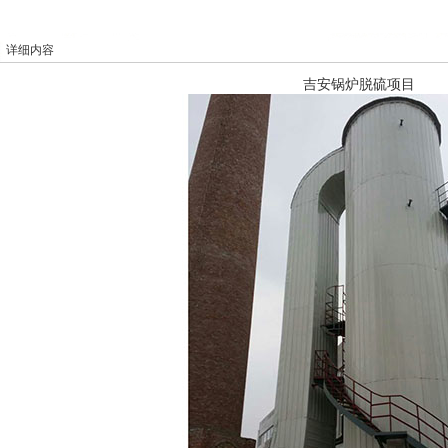
1
2
详细内容
吉安锅炉脱硫项目