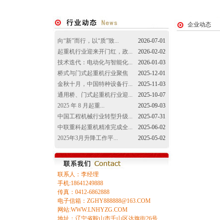
企业动态
向“新”而行，以“质”致...
2026-07-01
起重机行业迎来开门红，政...
2026-02-02
技术迭代：电动化与智能化...
2026-01-03
桥式与门式起重机行业聚焦
2025-12-01
金秋十月，中国特种设备行...
2025-11-03
通用桥、门式起重机行业迎...
2025-10-07
2025 年 8 月起重...
2025-09-03
中国工程机械行业转型升级...
2025-07-31
中联重科起重机精准完成全...
2025-06-02
2025年3月升降工作平...
2025-05-02
联系人：李经理
手机:18641249888
传真：0412-6862888
电子信箱：ZGHY888888@163.COM
网站:WWW.LNHYZG.COM
地址：辽宁省鞍山市千山区达旗街26号