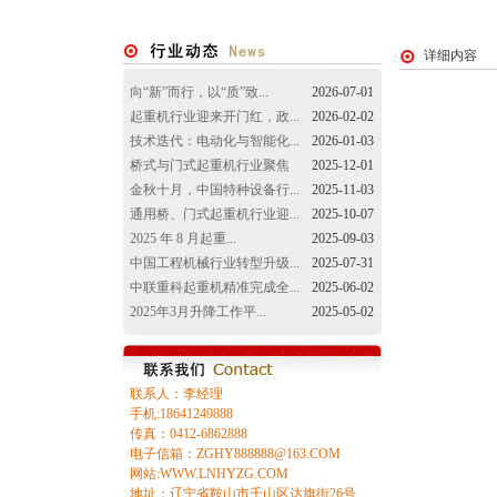
详细内容
向“新”而行，以“质”致...
2026-07-01
起重机行业迎来开门红，政...
2026-02-02
技术迭代：电动化与智能化...
2026-01-03
桥式与门式起重机行业聚焦
2025-12-01
金秋十月，中国特种设备行...
2025-11-03
通用桥、门式起重机行业迎...
2025-10-07
2025 年 8 月起重...
2025-09-03
中国工程机械行业转型升级...
2025-07-31
中联重科起重机精准完成全...
2025-06-02
2025年3月升降工作平...
2025-05-02
联系人：李经理
手机:18641249888
传真：0412-6862888
电子信箱：ZGHY888888@163.COM
网站:WWW.LNHYZG.COM
地址：辽宁省鞍山市千山区达旗街26号