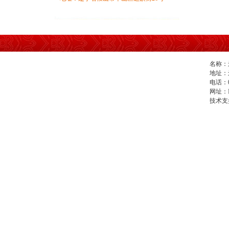
名称：
地址：
电话：04
网址：
技术