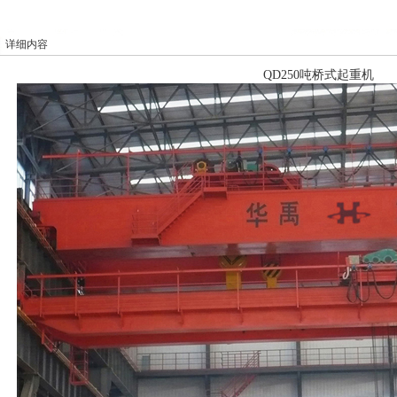
1
2
详细内容
QD250吨桥式起重机