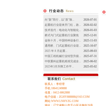
向“新”而行，以“质”致...
2026-07-01
起重机行业迎来开门红，政...
2026-02-02
技术迭代：电动化与智能化...
2026-01-03
桥式与门式起重机行业聚焦
2025-12-01
金秋十月，中国特种设备行...
2025-11-03
通用桥、门式起重机行业迎...
2025-10-07
2025 年 8 月起重...
2025-09-03
中国工程机械行业转型升级...
2025-07-31
中联重科起重机精准完成全...
2025-06-02
2025年3月升降工作平...
2025-05-02
联系人：李经理
手机:18641249888
传真：0412-6862888
电子信箱：ZGHY888888@163.COM
网站:WWW.LNHYZG.COM
地址：辽宁省鞍山市千山区达旗街26号