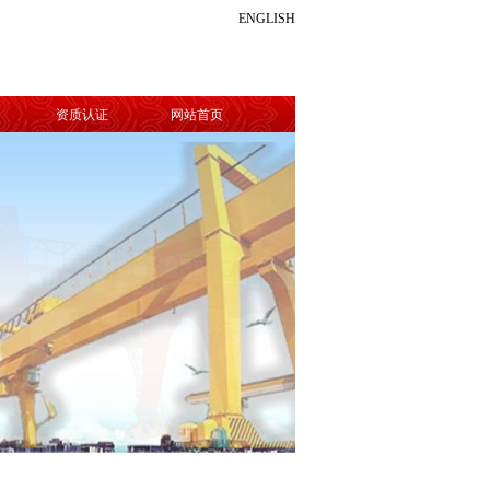
ENGLISH
资质认证
网站首页