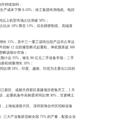
合动作持续加码：
生产成本下降 8-10%；徐工集团布局电机、电控
吨以上机型市场占比突破 50%；
从 18% 降至 13%，仅在精密制造、高端港
同比增长 15%，其中三一重工该吨位段产品市占率达
标 12 台防爆型桥式起重机，单机预算超 300
工垄断该细分市场；
计达 35%，催生 80 亿元二手设备市场；二手
新机销量增长 10%；
出口额同比增 18%，印度、越南、印尼为主要出口目的
庆两江新区、成都天府新区基建项目密集开工，1 月
建设，起重机备件采购需求同比增 30%，甘肃稀土
倾斜，上海临港新片区、深圳前海合作区招标设备
三大产业集群贡献全国 75% 的产量，配套企业