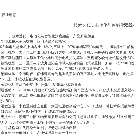
1
2
行业动态
技术迭代：电动化与智能化双线
一、技术迭代：电动化与智能化深度融合，产品升级加速
1. 新能源技术全面突破，应用场景持续拓宽
025 年电动起重机市场占比 18% 的基础上，2026 年初呈现 “纯电为主、氢能补位” 的
1. 纯电机型：大连重工推出 160 吨级超大型电动桥式起重机，采用磷酸铁锂大容量电池
铁湛江基地项目；太原重工优化永磁同步电机控制算法，整机能效较传统机型提升 23%
2. 氢能机型：三一重工与宁波舟山港合作试点氢电混合门式起重机，加氢 15 分钟可作业
全生命周期能耗成本降低 28%，预计 2026 年港口场景试点量突破 50 台；
3. 配套体系：宁德时代、亿纬锂能专为起重机开发的高倍率动力电池产能释放，电池循环
12%，进一步推动新能源机型普及。
. 智能化配置从 “可选” 变 “必选”，功能落地成效显著
新规驱动下，2026 年 1 月新出厂设备智能终端加装率已达 92%，核心技术应用进入
1. 状态监测：徐工起重机搭载的光纤光栅传感器可精准捕捉主梁微应变，预警准确率达 
少 70%；
2. 远程运维：中联重科建立全国 5 大区域远程诊断中心，5G + 边缘计算技术实现
（MTTR）压缩至 90 分钟内，运维成本降低 35%；
3. 无人作业：苏州工业园区物流园启用全自动化门式起重机集群，通过激光 SLAM 定
程无人化，作业效率较人工提升 40%，差错率降至 0.1% 以下。
二、市场格局：头部整合加剧，细分领域机遇凸显
1. 竞争集中度再创新高，产业链话语权向龙头集中