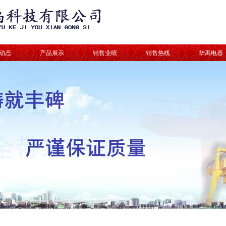
动态
产品展示
销售业绩
销售热线
华禹电器