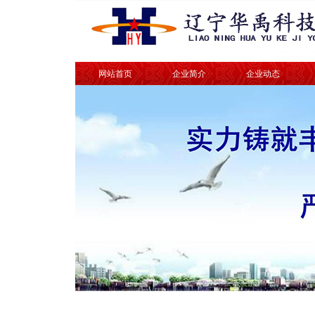
网站首页
企业简介
企业动态