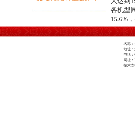
大达到1
各机型
15.6
名称：
地址：
电话：04
网址：
技术