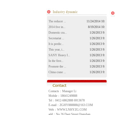
The reducer ...
11/24/2014 10:
2014 five in...
8/19/2014 10:
Domestic cra...
1/26/2013 9:
Secretariat ...
1/26/2013 9:
It is predic...
1/26/2013 9:
This year, i...
1/26/2013 9:
SANY Heavy I...
1/26/2013 9:
In the first...
1/26/2013 9:
Promote the ...
1/26/2013 9:
China crane ...
1/26/2013 9:
Contacts：Manager Li
Mobile：18641249888
Tel：0412-6862888 6913678
E-mail：ZGHY888888@163.COM
Web：WWW.LNHYZG.COM
add：No.26 Daqi Street,Qianshan