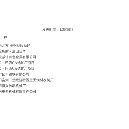
发表时间：1/26/2013
 户
冶北方-凌钢朝阳新区
冶焦耐－唐山佳华
城诚信有色金属有限公司
口－巴西GA选矿厂项目
口－巴西GA选矿厂项目
宁亿丰钢铁有限公司
阳县刘二堡经济特区兰天钢材改制厂
阳恒兴传动机械厂
钢重型机械有限责任公司